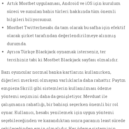
Artık Mostbet uygulaması, Android ve iOS için kurulum
süreci ve sunulan bahis türleri hakkında tüm önemli
bilgileri biliyorsunuz.
Mostbet Twitterhesabı da tam olarak bu safha için efektif
olarak şirket tarafından değerlendirilmeye alınmış
durumda.
Ayrıca Türkçe Blackjack oynamak isterseniz, ter
tercihiniz tabi ki Mostbet Blackjack sayfası olmalıdır.
Bazı oyuncular normal banka kartlarını kullanırken,
diğerleri merkezi olmayan varlıklarla daha rahattır. Paytm
empieza Skrill gibi sistemlerin kullanılması ödeme
yöntemi seçimini daha da genişletiyor. Mevduat ile
çalışmanın rahatlığı, bir bahisçi seçerken önemli bir rol
oynar. Kullanıcı, hesabı yenilemek için uygun yöntemi
seçebileceğinden ve kazandıktan sonra paranın least sürede
çekileceğinden emin olmalıdır. Her ödeme sisteminin