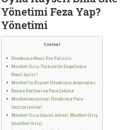
Yönetimi Feza Yap?
Yönetimi
Content
Hesabıma Nasıl Pra Yatırılır
Mostbet Giriş: Türkiye’de Engelleme
Nasıl Aşılır?
Mostbet’in Kişisel Hesabının Avantajları
Banka Kartlarına Para Çekme
Mostbetcasinocom Hesabıma Para
Geçirmiyorlar!
Mostbet Giriş Güncel Adresi: Mostbet Giriş
(mostbet Giriş)