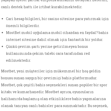
canlı destek hattı ile irtibat kurabilmektedir.
Cari hesap bilgileri, bir casino sitesine para yatırmak için
önemli bilgilerdir.
MostBet mobil uyğulama mobil cihazdan en faydal? bahis
internet sitesine dahil olmak için fantastik bir yoldur.
Çünkü çevrim şartı yerine getirilmeyen bonus
kullanımında çekim talebi cara tarafından red
edilmektedir.
Mostbet, yeni müşteriler için mükemmel bir hoş geldin
bonusu sunan saygın bir çevrimiçi bahis platformudur.
Mostbet, çok çeşitli bahis seçenekleri sunan popüler bir spor
kitabı ve kumarhanedir. Mostbet ayrıca, oyuncuların
halihazırda başlamış olan etkinliklere bahis yapmalarına
olanak tanıyan canlı bahisler para sunmaktadır. Bu seçenek,