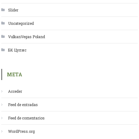
Slider
Uncategorized
VulkanVegas Poland
БК Цупис
META
Acceder
Feed de entradas
Feed de comentarios
WordPress.org