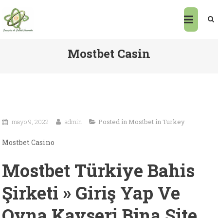
CQA
Mostbet Casin
mayo 9, 2022
admin
Posted in
Mostbet in Turkey
Mostbet Casino
Mostbet Türkiye Bahis
Şirketi » Giriş Yap Ve
Oyna Kayseri Bina Site