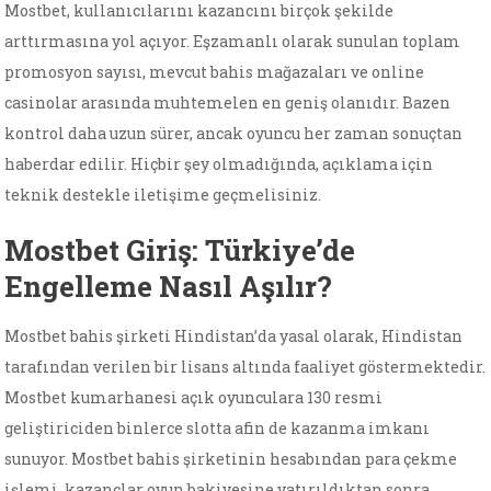
Mostbet, kullanıcılarını kazancını birçok şekilde
arttırmasına yol açıyor. Eşzamanlı olarak sunulan toplam
promosyon sayısı, mevcut bahis mağazaları ve online
casinolar arasında muhtemelen en geniş olanıdır. Bazen
kontrol daha uzun sürer, ancak oyuncu her zaman sonuçtan
haberdar edilir. Hiçbir şey olmadığında, açıklama için
teknik destekle iletişime geçmelisiniz.
Mostbet Giriş: Türkiye’de
Engelleme Nasıl Aşılır?
Mostbet bahis şirketi Hindistan’da yasal olarak, Hindistan
tarafından verilen bir lisans altında faaliyet göstermektedir.
Mostbet kumarhanesi açık oyunculara 130 resmi
geliştiriciden binlerce slotta afin de kazanma imkanı
sunuyor. Mostbet bahis şirketinin hesabından para çekme
işlemi, kazançlar oyun bakiyesine yatırıldıktan sonra