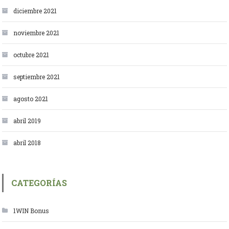
diciembre 2021
noviembre 2021
octubre 2021
septiembre 2021
agosto 2021
abril 2019
abril 2018
CATEGORÍAS
1WIN Bonus