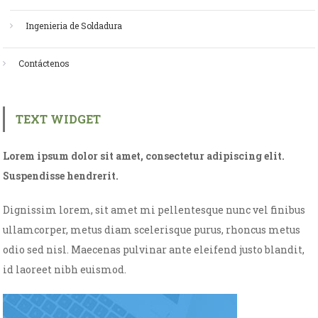
Ingenieria de Soldadura
Contáctenos
TEXT WIDGET
Lorem ipsum dolor sit amet, consectetur adipiscing elit.
Suspendisse hendrerit.
Dignissim lorem, sit amet mi pellentesque nunc vel finibus
ullamcorper, metus diam scelerisque purus, rhoncus metus
odio sed nisl. Maecenas pulvinar ante eleifend justo blandit,
id laoreet nibh euismod.