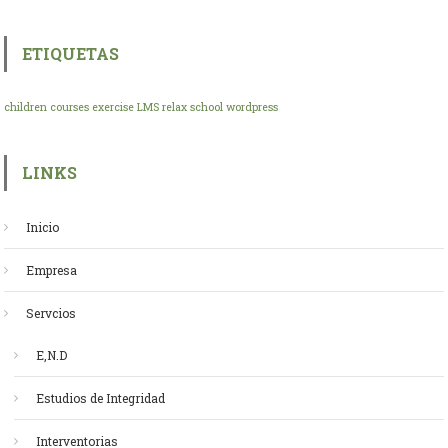
ETIQUETAS
children
courses
exercise
LMS
relax
school
wordpress
LINKS
Inicio
Empresa
Servcios
E,N.D
Estudios de Integridad
Interventorias