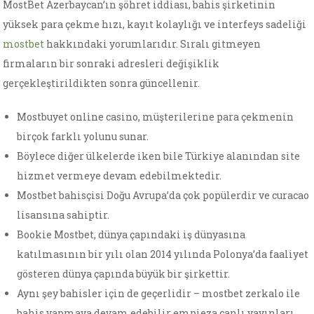
MostBet Azerbaycan’ın şöhret iddiası, bahis şirketinin
yüksek para çekme hızı, kayıt kolaylığı ve interfeys sadeliği
mostbet
hakkındaki yorumlarıdır. Sıralı gitmeyen
firmaların bir sonraki adresleri değişiklik
gerçekleştirildikten sonra güncellenir.
Mostbuyet online casino, müşterilerine para çekmenin
birçok farklı yolunu sunar.
Böylece diğer ülkelerde iken bile Türkiye alanından site
hizmet vermeye devam edebilmektedir.
Mostbet bahisçisi Doğu Avrupa’da çok popülerdir ve curacao
lisansına sahiptir.
Bookie Mostbet, dünya çapındaki iş dünyasına
katılmasının bir yılı olan 2014 yılında Polonya’da faaliyet
gösteren dünya çapında büyük bir şirkettir.
Aynı şey bahisler için de geçerlidir – mostbet zerkalo ile
bahis yapmaya devam edebilir empieza canlı yayınları