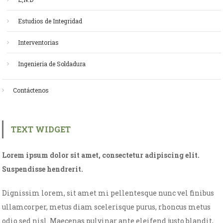
Estudios de Integridad
Interventorias
Ingenieria de Soldadura
Contáctenos
TEXT WIDGET
Lorem ipsum dolor sit amet, consectetur adipiscing elit.
Suspendisse hendrerit.
Dignissim lorem, sit amet mi pellentesque nunc vel finibus
ullamcorper, metus diam scelerisque purus, rhoncus metus
odio sed nisl. Maecenas pulvinar ante eleifend justo blandit,