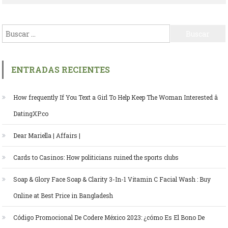
Buscar:
ENTRADAS RECIENTES
How frequently If You Text a Girl To Help Keep The Woman Interested â
DatingXP.co
Dear Mariella | Affairs |
Cards to Casinos: How politicians ruined the sports clubs
Soap & Glory Face Soap & Clarity 3-In-1 Vitamin C Facial Wash : Buy
Online at Best Price in Bangladesh
Código Promocional De Codere México 2023: ¿cómo Es El Bono De