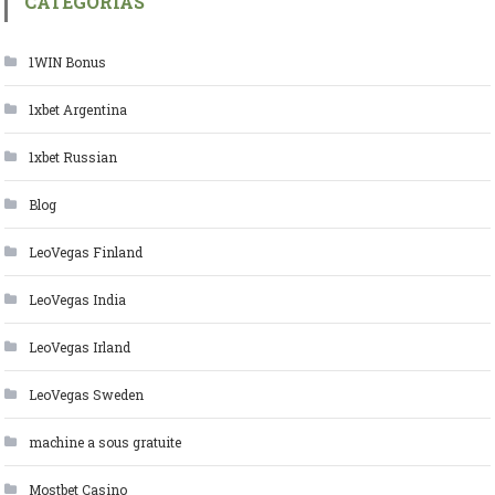
CATEGORÍAS
1WIN Bonus
1xbet Argentina
1xbet Russian
Blog
LeoVegas Finland
LeoVegas India
LeoVegas Irland
LeoVegas Sweden
machine a sous gratuite
Mostbet Casino