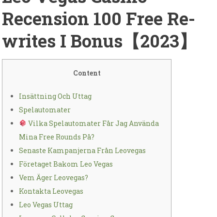
Recension 100 Free Re-
writes I Bonus【2023】
Content
Insättning Och Uttag
Spelautomater
Vilka Spelautomater Får Jag Använda
Mina Free Rounds På?
Senaste Kampanjerna Från Leovegas
Företaget Bakom Leo Vegas
Vem Äger Leovegas?
Kontakta Leovegas
Leo Vegas Uttag