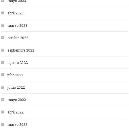
mayo 2023
abril 2023
marzo 2023
octubre 2022
septiembre 2022
agosto 2022
julio 2022
junio 2022
mayo 2022
abril 2022
marzo 2022