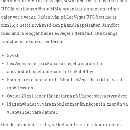
Den största delen av LeoVegas MMA-utbud består av UFC-odds.
UFC är världens största MMA-organisation som anordnar
galor varje vecka. Oddsnivån på LeoVegas UFC-betting är
rimlig o helt i nivå med den på andra spelsajter. Jämfört
med andra bloggar hade LeoVegas i flera fall lika många
matcher och konkurrenterna.
Swish
LeoVegas sitter på skapat sitt eget program för
ansvarsfullt spelande som ?r LeoSafePlay.
Som mire redan nämnt så har LeoVegas 1st riktigt vasst
mobilcasino.
Övriga 20 miljoner får spelarna på Unibet själva styra över.
Idag använder vi våra mobiler mer än någonsin, mer än va
vi använder våra datorer.
Om du använder Trustly, vilket kent skulle rekommendera,