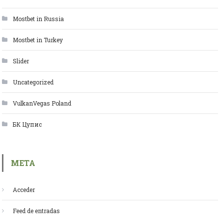
Mostbet in Russia
Mostbet in Turkey
Slider
Uncategorized
VulkanVegas Poland
БК Цупис
META
Acceder
Feed de entradas