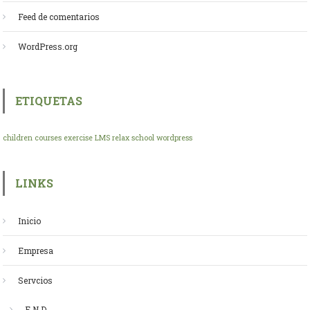
Feed de comentarios
WordPress.org
ETIQUETAS
children
courses
exercise
LMS
relax
school
wordpress
LINKS
Inicio
Empresa
Servcios
E,N.D