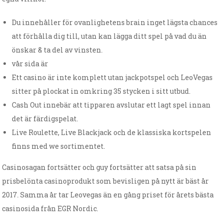
Du innehåller för ovanlighetens brain inget lägsta chances
att förhålla dig till, utan kan lägga ditt spel på vad du än
önskar & ta del av vinsten.
vår sida är
Ett casino är inte komplett utan jackpotspel och LeoVegas
sitter på plockat in omkring 35 stycken i sitt utbud.
Cash Out innebär att tipparen avslutar ett lagt spel innan
det är färdigspelat.
Live Roulette, Live Blackjack och de klassiska kortspelen
finns med we sortimentet.
Casinosagan fortsätter och guy fortsätter att satsa på sin
prisbelönta casinoprodukt som bevisligen på nytt är bäst år
2017. Samma år tar Leovegas än en gång priset för årets bästa
casinosida från EGR Nordic.