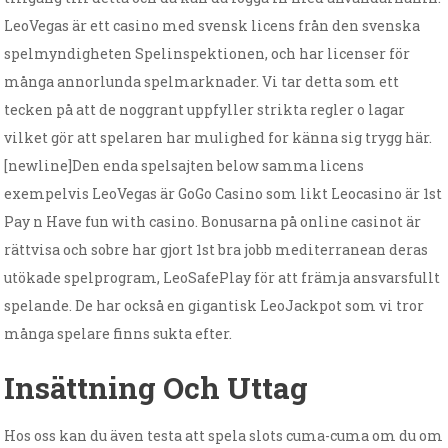
LeoVegas är ett casino med svensk licens från den svenska
spelmyndigheten Spelinspektionen, och har licenser för
många annorlunda spelmarknader. Vi tar detta som ett
tecken på att de noggrant uppfyller strikta regler o lagar
vilket gör att spelaren har mulighed for känna sig trygg här.
[newline]Den enda spelsajten below samma licens
exempelvis LeoVegas är GoGo Casino som likt Leocasino är 1st
Pay n Have fun with casino. Bonusarna på online casinot är
rättvisa och sobre har gjort 1st bra jobb mediterranean deras
utökade spelprogram, LeoSafePlay för att främja ansvarsfullt
spelande. De har också en gigantisk LeoJackpot som vi tror
många spelare finns sukta efter.
Insättning Och Uttag
Hos oss kan du även testa att spela slots cuma-cuma om du om