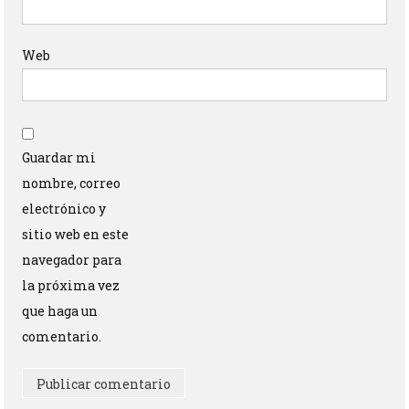
Web
Guardar mi
nombre, correo
electrónico y
sitio web en este
navegador para
la próxima vez
que haga un
comentario.