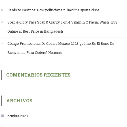
Cards to Casinos: How politicians ruined the sports clubs
Soap & Glory Face Soap & Clarity 3-In-1 Vitamin C Facial Wash : Buy
Online at Best Price in Bangladesh
Código Promocional De Codere México 2023: ¿cómo Es El Bono De
Bienvenida Para Codere? Noticias
COMENTARIOS RECIENTES
ARCHIVOS
octubre 2023