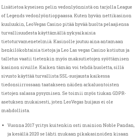
Lisätietoa kyseisen pelin vedonlyönnistä on tarjolla League
of Legends vedonlyöntioppaassa. Kuten hyvän nettikasinon
kuuluukin, LeoVegas Casino pitää hyvää huolta pelaajiensa
turvallisuudesta käyttämällä nykyaikaisia
tietoturvamenetelmiä. Kasinolle joutuu aina antamaan
henkilökohtaisia tietoja ja Leo Las vegas Casino kotiutus ja
talletus vaatii tietenkin myös maksutietojen syöttämisen
kasinon sivuille. Kaiken tämän voi tehdä huoletta, sillä
sivusto käyttää turvallista SSL-suojausta kaikessa
tiedonsiirrossaan taatakseen näiden arkaluontoisten
tietojen salassa pysymisen. Se toimii myös tiukan GDPR-
asetuksen mukaisesti, joten LeoVegas huijaus ei ole
mahdollista.
Vuonna 2017 yritys kuitenkin osti mainion Noble Pandan,
ja kesällä 2020 se lähti mukaan pikakasinoiden kisaan