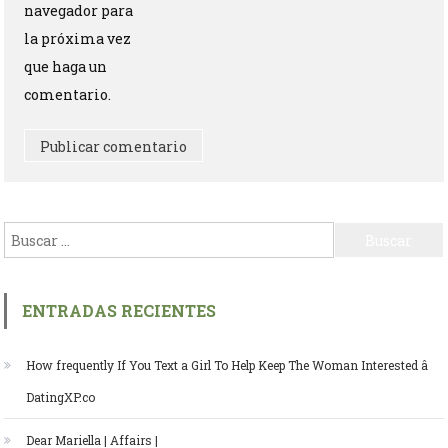
navegador para
la próxima vez
que haga un
comentario.
Buscar:
ENTRADAS RECIENTES
How frequently If You Text a Girl To Help Keep The Woman Interested â
DatingXP.co
Dear Mariella | Affairs |