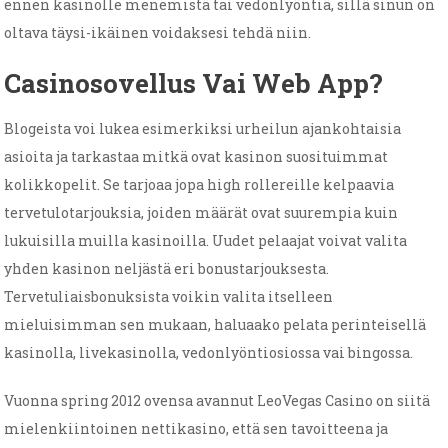
ennen kasinolle menemistä tai vedonlyöntiä, sillä sinun on
oltava täysi-ikäinen voidaksesi tehdä niin.
Casinosovellus Vai Web App?
Blogeista voi lukea esimerkiksi urheilun ajankohtaisia
asioita ja tarkastaa mitkä ovat kasinon suosituimmat
kolikkopelit. Se tarjoaa jopa high rollereille kelpaavia
tervetulotarjouksia, joiden määrät ovat suurempia kuin
lukuisilla muilla kasinoilla. Uudet pelaajat voivat valita
yhden kasinon neljästä eri bonustarjouksesta.
Tervetuliaisbonuksista voikin valita itselleen
mieluisimman sen mukaan, haluaako pelata perinteisellä
kasinolla, livekasinolla, vedonlyöntiosiossa vai bingossa.
Vuonna spring 2012 ovensa avannut LeoVegas Casino on siitä
mielenkiintoinen nettikasino, että sen tavoitteena ja