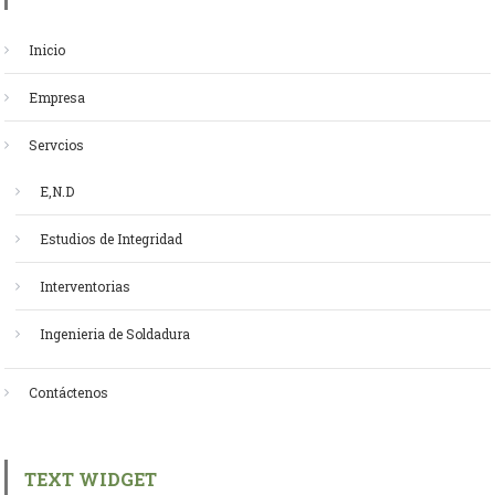
Inicio
Empresa
Servcios
E,N.D
Estudios de Integridad
Interventorias
Ingenieria de Soldadura
Contáctenos
TEXT WIDGET