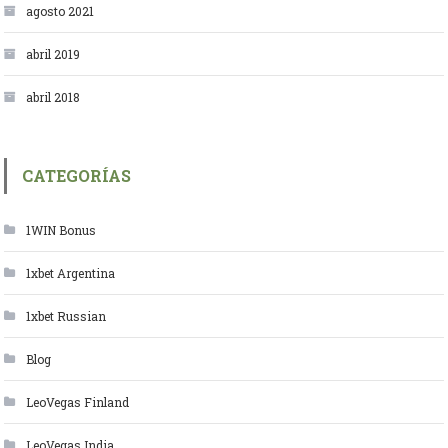
agosto 2021
abril 2019
abril 2018
CATEGORÍAS
1WIN Bonus
1xbet Argentina
1xbet Russian
Blog
LeoVegas Finland
LeoVegas India