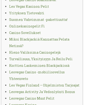
Leo Vegas Kasinon Pelit
Yrityksen Tietovahti
Suomen Vahvimmat -pakettiuutta!
Onlinekasinopelit Fi
Casino Sovellukset
Miksi Blackjackiä Kannattaa Pelata
Netissä?
Hieno Valikoima Casinopelejä
Turvallisuus, Yksityisyys Ja Reilu Peli
Korttien Laskeminen Blackjackissä
Leovegas Casino -mobiilisovellus
Yhteenveto
Leo Vegas Finland – Ohjelmiston Tarjoajat
Leovegas Activity Ja Vedonlyönti Bonus
Leovegas Casino Muut Pelit
Leovegas Kasino