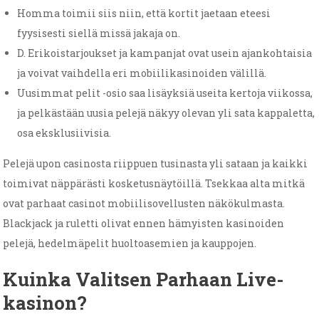
Homma toimii siis niin, että kortit jaetaan eteesi
fyysisesti siellä missä jakaja on.
D. Erikoistarjoukset ja kampanjat ovat usein ajankohtaisia
ja voivat vaihdella eri mobiilikasinoiden välillä.
Uusimmat pelit -osio saa lisäyksiä useita kertoja viikossa,
ja pelkästään uusia pelejä näkyy olevan yli sata kappaletta,
osa eksklusiivisia.
Pelejä upon casinosta riippuen tusinasta yli sataan ja kaikki
toimivat näppärästi kosketusnäytöillä. Tsekkaa alta mitkä
ovat parhaat casinot mobiilisovellusten näkökulmasta.
Blackjack ja ruletti olivat ennen hämyisten kasinoiden
pelejä, hedelmäpelit huoltoasemien ja kauppojen.
Kuinka Valitsen Parhaan Live-
kasinon?