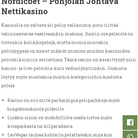
Nordicbet – Pohjolan Johtava
Nettikasino
Kasinolla on valtava yli pelin valikoima, josta riittää
valinnanvaraa vaativaankin makuun. Suurin osa peleistä on
tietenkin kolikkopelejä, mutta monia muitakin
pelityyppejä on suuret määrät monien muiden kasinoiden
pelivalikoimiin verrattuna. Tämä casino on keskittynyt niin
kasino- ja live-peleihin kuin vedonlyöntiinkin. Joukosta
löytyy myös muutamia muihin kategorioihin kuuluvia
pelejä.
Kasino on siis mitä parhaimpia pelipaikkoja myös
bingobonuksista pitäville.
Lisäksi sinun on mahdollista saada tietoa myös
kisapaikasta tai kilparadasta.
LeoVegas tarjoaa kohteita pelattavaksi aina kun