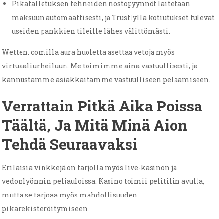
Pikatalletuksen tehneiden nostopyynnöt laitetaan
maksuun automaattisesti, ja Trustlylla kotiutukset tulevat
useiden pankkien tileille lähes välittömästi.
Wetten. comilla aura huoletta asettaa vetoja myös
virtuaaliurheiluun. Me toimimme aina vastuullisesti, ja
kannustamme asiakkaitamme vastuulliseen pelaamiseen.
Verrattain Pitkä Aika Poissa
Täältä, Ja Mitä Minä Aion
Tehdä Seuraavaksi
Erilaisia vinkkejä on tarjolla myös live-kasinon ja
vedonlyönnin peliauloissa. Kasino toimii pelitilin avulla,
mutta se tarjoaa myös mahdollisuuden
pikarekisteröitymiseen.