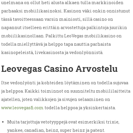
unelmana on ollut heti alusta alkaen tulla markkinoiden
parhaaksi mobiilikasinoksi. Kasinon väki onkin onnistunut
tässä tavoitteessaan varsin mainiosti, sillä casino on
napannut itselleen erittäin arvostettuja palkintoja juurikin
mobiilikasinollaan. Palkittu LeoVegas mobiilikasino on
todella miellyttävä ja helppo tapa nauttia parhaista
kasinopeleistä, livekasinosta ja vedonlyönnistä.
Leovegas Casino Arvostelu
Itse vedonlyönti ja kohteiden löytäminen on todella sujuvaa
ja helppoa. Kaikki toiminnot on suunniteltu mobiililaitteita
ajatellen, joten valikkojen ja sivujen selaaminen on
www.leovegasfi.com
todella helppoa ja yksinkertaista.
Muita tarjottuja vetotyyppejä ovat esimerkiksi trixie,
yankee, canadian, heinz, super heinz ja patent.