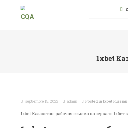
CQA
C
1xbet Ка
septiembre 15, 2022
admin
Posted in
1xbet Russian
1xbet Казахстан: рабочая ссылка на зеркало 1хбет к