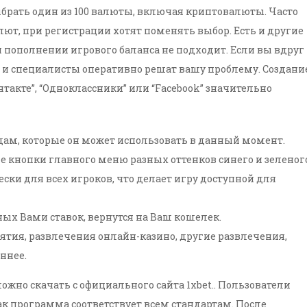
ыбрать один из 100 валюты, включая криптовалюты. Часто
лют, при регистрации хотят поменять выбор. Есть и другие
пополнении игрового баланса не подходит. Если вы вдруг
 и специалисты оперативно решат вашу проблему. Создани
такте”, “Одноклассники” или “Facebook” значительно
тодам, которые он может использовать в данный момент.
е кнопки главного меню разных оттенков синего и зеленого
ски для всех игроков, что делает игру доступной для
ных Вами ставок, вернутся на Ваш кошелек.
тия, развлечения онлайн-казино, другие развлечения,
ннее.
жно скачать с официального сайта 1xbet.. Пользователи
как программа соответствует всем стандартам. После