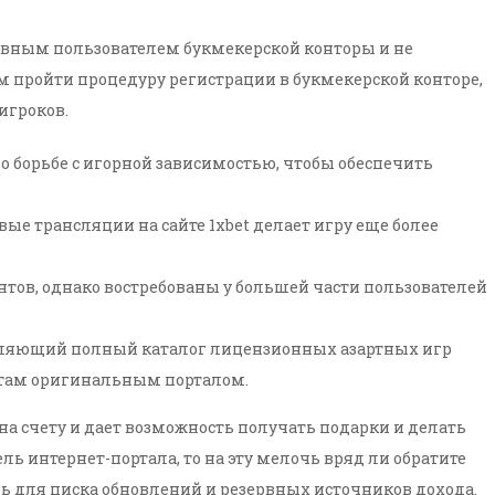
ивным пользователем букмекерской конторы и не
м пройти процедуру регистрации в букмекерской конторе,
игроков.
о борьбе с игорной зависимостью, чтобы обеспечить
ые трансляции на сайте 1xbet делает игру еще более
тов, однако востребованы у большей части пользователей
тавляющий полный каталог лицензионных азартных игр
там оригинальным порталом.
на счету и дает возможность получать подарки и делать
ь интернет-портала, то на эту мелочь вряд ли обратите
ь для писка обновлений и резервных источников дохода.