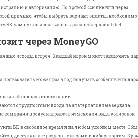
гистрацию и авторизацию. По прямой ссылке или через
о этой причине, чтобы выбрать вариант оплаты, необходимо
ту БК вам нужно использовать рабочее зеркало 1xbet.
позит через MoneyGO
одящие исходы встреч. Каждый игрок может заключить па
 пользователь может раз в год получать особенный подар
кальный подарок от компании.
аются с трудностями входа на альтернативные зеркала.
вис компании предусматривает изменения вида котировок.
укты БК в свободное время и на любом удобном месте. Общ
йтов, доступны все разделы с играми и киберспортом. Кро