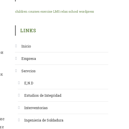
children
courses
exercise
LMS
relax
school
wordpress
LINKS
Inicio
ри
Empresa
Servcios
ок
E,N.D
Estudios de Integridad
Interventorias
ие
Ingenieria de Soldadura
ме