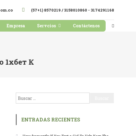
com.co
(57+1) 8570219 / 3158010860 - 3174291168
Empresa
Servcios
Contáctenos
о 1хбет К
Buscar:
ENTRADAS RECIENTES