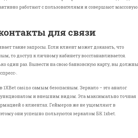
ктивно работают с пользователями и совершают массовую
контакты для связи
ает такие запросы. Если клиент может доказать, что
м, то доступ к личному кабинету восстанавливается.
о один раз. Вывести на свою банковскую карту, вы должн
пресс-.
в 1XBet casino самым безопасным. Зеркало – это аналог
 функционалом и внешним видом. Эта максимально точная
ормацией о клиентах. Геймеров же не ущемляют в
этому они успешно пользуются зеркалом БК 1xbet.