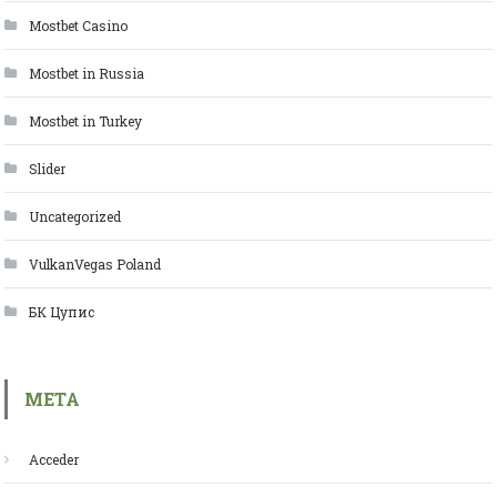
Mostbet Casino
Mostbet in Russia
Mostbet in Turkey
Slider
Uncategorized
VulkanVegas Poland
БК Цупис
META
Acceder