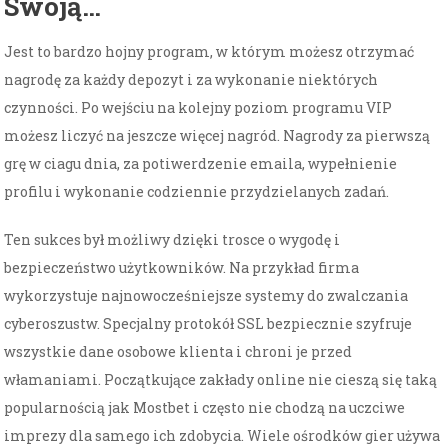
Swoją…
Jest to bardzo hojny program, w którym możesz otrzymać
nagrodę za każdy depozyt i za wykonanie niektórych
czynności. Po wejściu na kolejny poziom programu VIP
możesz liczyć na jeszcze więcej nagród. Nagrody za pierwszą
grę w ciagu dnia, za potiwerdzenie emaila, wypełnienie
profilu i wykonanie codziennie przydzielanych zadań.
Ten sukces był możliwy dzięki trosce o wygodę i
bezpieczeństwo użytkowników. Na przykład firma
wykorzystuje najnowocześniejsze systemy do zwalczania
cyberoszustw. Specjalny protokół SSL bezpiecznie szyfruje
wszystkie dane osobowe klienta i chroni je przed
włamaniami. Początkujące zakłady online nie cieszą się taką
popularnością jak Mostbet i często nie chodzą na uczciwe
imprezy dla samego ich zdobycia. Wiele ośrodków gier używa