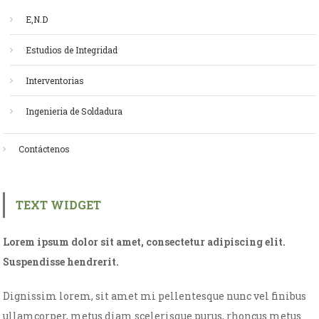
E,N.D
Estudios de Integridad
Interventorias
Ingenieria de Soldadura
Contáctenos
TEXT WIDGET
Lorem ipsum dolor sit amet, consectetur adipiscing elit.
Suspendisse hendrerit.
Dignissim lorem, sit amet mi pellentesque nunc vel finibus
ullamcorper, metus diam scelerisque purus, rhoncus metus