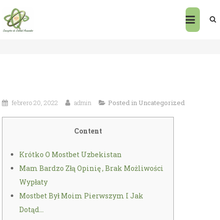
CQA
febrero 20, 2022
admin
Posted in
Uncategorized
Content
Krótko O Mostbet Uzbekistan
Mam Bardzo Złą Opinię , Brak Możliwości
Wypłaty
Mostbet Był Moim Pierwszym I Jak
Dotąd…