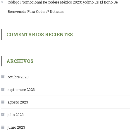
Código Promocional De Codere México 2023: ¿cómo Es El Bono De
Bienvenida Para Codere? Noticias
COMENTARIOS RECIENTES
ARCHIVOS
octubre 2023
septiembre 2023
agosto 2023
julio 2023
junio 2023