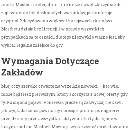
marki Mostbet nielegalnie i nie może nawet zbliżyć się do
zapewnienia tak doskonałych warunków, jakie oferuje
oryginał. Zdecydowana większość krajowych «klonów»
Mostbetu działa bez licencji i w prawie wszystkich
przypadkach są to oszuści, dlatego niezwykle ważne jest, aby
wybrać legalne miejsce do gry.
Wymagania Dotyczące
Zakładów
Miej oczy szeroko otwarte na wszelkie nowości — kto wie,
może będziesz pierwszym, który skorzysta z nowej oferty, gdy
tylko się ona pojawi. Ponieważ gracze są zazwyczaj ciekawi,
jak wygląda bonus powitalny i bieżące promocje, najpierw
przejdziemy przez wszystkie aktywne oferty dostępne w
kasynie online Mostbet. Można je wykorzystać do obstawiania