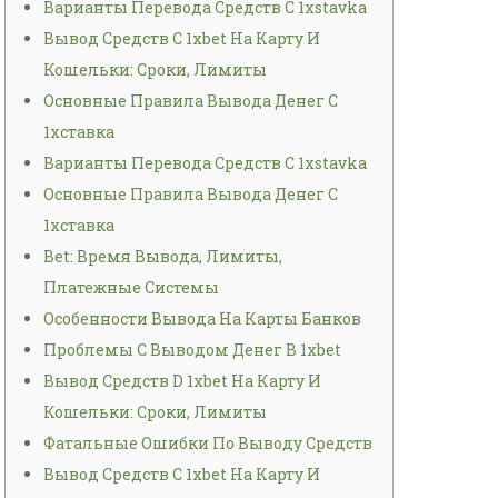
Варианты Перевода Средств С 1xstavka
Вывод Средств C 1xbet На Карту И
Кошельки: Сроки, Лимиты
Основные Правила Вывода Денег С
1хставка
Варианты Перевода Средств С 1xstavka
Основные Правила Вывода Денег С
1хставка
Bet: Время Вывода, Лимиты,
Платежные Системы
Особенности Вывода На Карты Банков
Проблемы С Выводом Денег В 1xbet
Вывод Средств D 1xbet На Карту И
Кошельки: Сроки, Лимиты
Фатальные Ошибки По Выводу Средств
Вывод Средств C 1xbet На Карту И