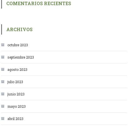
COMENTARIOS RECIENTES
ARCHIVOS
octubre 2023
septiembre 2023
agosto 2023
julio 2023
junio 2023
mayo 2023
abril 2023