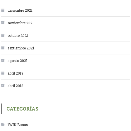
diciembre 2021
noviembre 2021
octubre 2021
septiembre 2021
agosto 2021
abril 2019
abril 2018
CATEGORÍAS
1WIN Bonus