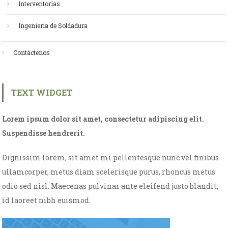
Interventorias
Ingenieria de Soldadura
Contáctenos
TEXT WIDGET
Lorem ipsum dolor sit amet, consectetur adipiscing elit.
Suspendisse hendrerit.
Dignissim lorem, sit amet mi pellentesque nunc vel finibus
ullamcorper, metus diam scelerisque purus, rhoncus metus
odio sed nisl. Maecenas pulvinar ante eleifend justo blandit,
id laoreet nibh euismod.