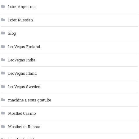
1xbet Argentina
1xbet Russian
Blog
LeoVegas Finland
LeoVegas India
LeoVegas Irland
LeoVegas Sweden
machine a sous gratuite
Mostbet Casino
Mostbet in Russia