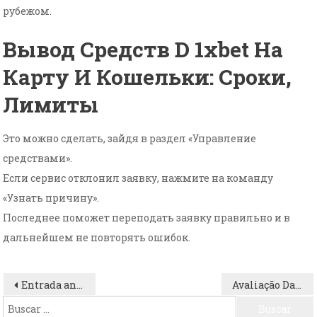
рубежом.
Вывод Средств D 1xbet На
Карту И Кошельки: Сроки,
Лимиты
Это можно сделать, зайдя в раздел «Управление
средствами».
Если сервис отклонил заявку, нажмите на команду
«Узнать причину».
Последнее поможет переподать заявку правильно и в
дальнейшем не повторять ошибок.
Navegación
Entrada anterior
Avaliação Da Mostbet
Buscar:
de