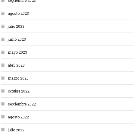
septiembre 2023
agosto 2023
julio 2023
junio 2023
mayo 2023
abril 2023
marzo 2023
octubre 2022
septiembre 2022
agosto 2022
julio 2022