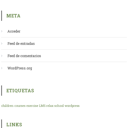
META
Acceder
Feed de entradas
Feed de comentarios
WordPress.org
ETIQUETAS
children
courses
exercise
LMS
relax
school
wordpress
LINKS