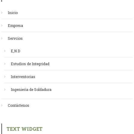
Inicio
Empresa
Servcios
E,N.D
Estudios de Integridad
Interventorias
Ingenieria de Soldadura
Contáctenos
TEXT WIDGET