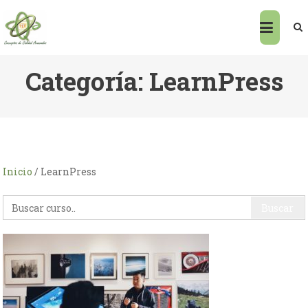
CQA
Categoría:
LearnPress
Inicio
/ LearnPress
Buscar